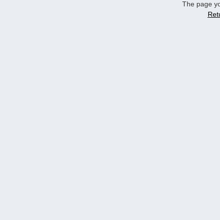
The page yo
Ret