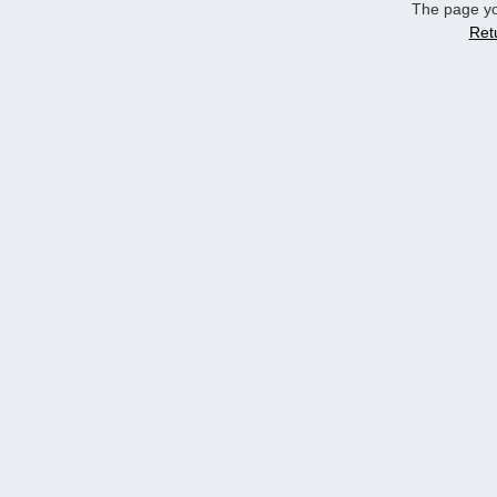
The page yo
Ret