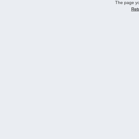
The page yo
Ret