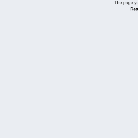
The page yo
Ret